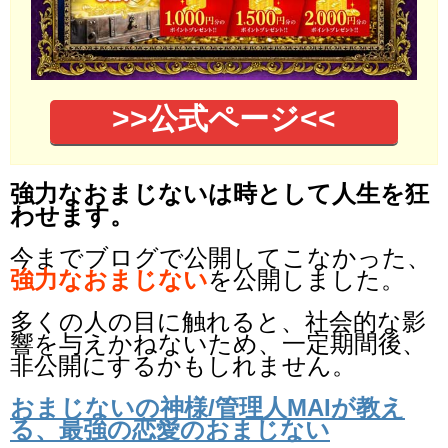
>>公式ページ<<
強力なおまじないは時として人生を狂
わせます。
今までブログで公開してこなかった、
強力なおまじない
を公開しました。
多くの人の目に触れると、社会的な影
響を与えかねないため、一定期間後、
非公開にするかもしれません。
おまじないの神様/管理人MAIが教え
る、最強の恋愛のおまじない