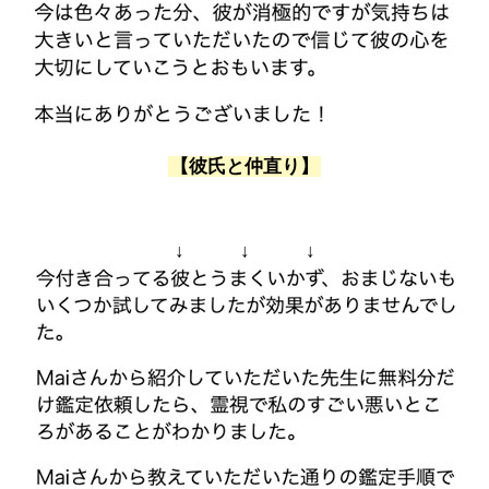
【彼氏と仲直り】
↓ ↓ ↓