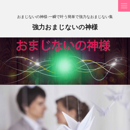
おまじないの神様-一瞬で叶う簡単で強力なおまじない集
強力おまじないの神様