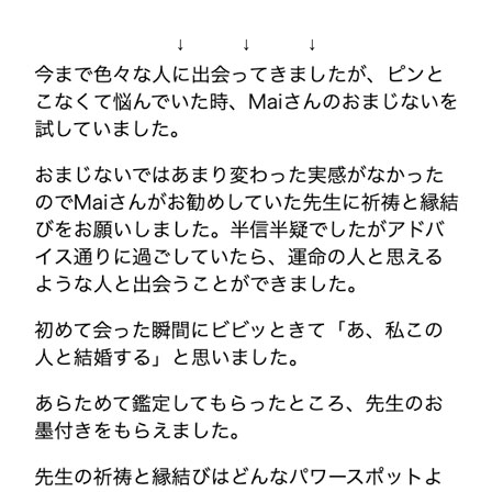
↓ ↓ ↓