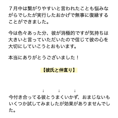
【彼氏と仲直り】
↓ ↓ ↓