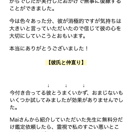
【彼氏と仲直り】
↓ ↓ ↓