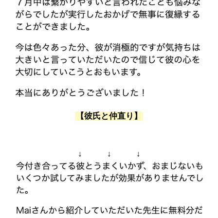
【彼氏と仲直り】
↓ ↓ ↓