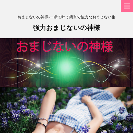
おまじないの神様-一瞬で叶う簡単で強力なおまじない集
強力おまじないの神様