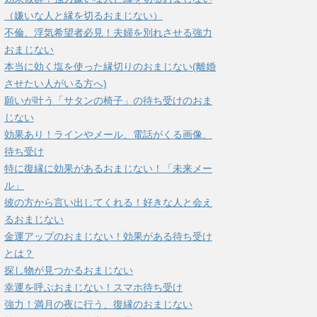
（嫌いな人と縁を切るおまじない）
不倫、浮気希望者必見！夫婦を別れさせる強力
おまじない
本当に効く塩を使った縁切りのおまじない(離婚
させたい人がいる方へ)
願いが叶う「サタンの椅子」の待ち受けのおま
じない
効果あり！ラインやメール、電話がくる画像、
待ち受け
特に復縁に効果があるおまじない！「未来メー
ル」
彼の方から言い出してくれる！好きな人と会え
るおまじない
金運アップのおまじない！効果がある待ち受け
とは？
探し物が見つかるおまじない
幸運を呼ぶおまじない！スマホ待ち受け
強力！満月の夜に行う、復縁のおまじない