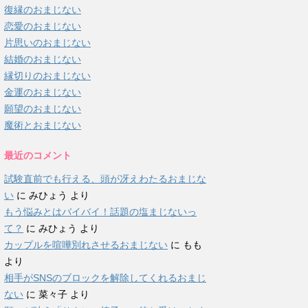
復縁のおまじない
恋愛のおまじない
片思いのおまじない
結婚のおまじない
縁切りのおまじない
金運のおまじない
願望のおまじない
魔術とおまじない
最近のコメント
試験直前でも行える、頭が冴えわたるおまじな
い
に
みひょう
より
もう悩みとはバイバイ！話題の塩まじないっ
て？
に
みひょう
より
カップルを喧嘩別れさせるおまじない
に
もも
より
相手がSNSのブロックを解除してくれるおまじ
ない
に
菜々子
より