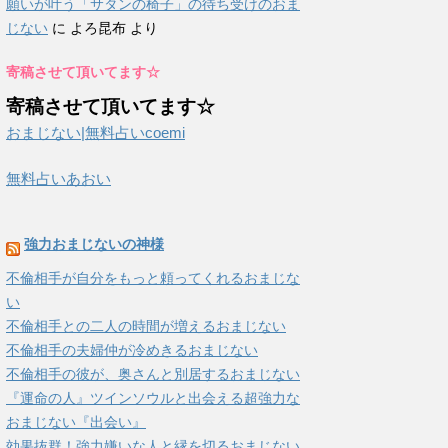
願いが叶う「サタンの椅子」の待ち受けのおま
じない
に
よろ昆布
より
寄稿させて頂いてます☆
寄稿させて頂いてます☆
おまじない|無料占いcoemi
無料占いあおい
強力おまじないの神様
不倫相手が自分をもっと頼ってくれるおまじな
い
不倫相手との二人の時間が増えるおまじない
不倫相手の夫婦仲が冷めきるおまじない
不倫相手の彼が、奥さんと別居するおまじない
『運命の人』ツインソウルと出会える超強力な
おまじない『出会い』
効果抜群！強力嫌いな人と縁を切るおまじない