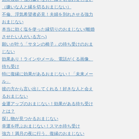
（嫌いな人と縁を切るおまじない）
不倫、浮気希望者必見！夫婦を別れさせる強力
おまじない
本当に効く塩を使った縁切りのおまじない(離婚
させたい人がいる方へ)
願いが叶う「サタンの椅子」の待ち受けのおま
じない
効果あり！ラインやメール、電話がくる画像、
待ち受け
特に復縁に効果があるおまじない！「未来メー
ル」
彼の方から言い出してくれる！好きな人と会え
るおまじない
金運アップのおまじない！効果がある待ち受け
とは？
探し物が見つかるおまじない
幸運を呼ぶおまじない！スマホ待ち受け
強力！満月の夜に行う、復縁のおまじない