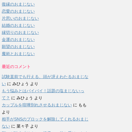
復縁のおまじない
恋愛のおまじない
片思いのおまじない
結婚のおまじない
縁切りのおまじない
金運のおまじない
願望のおまじない
魔術とおまじない
最近のコメント
試験直前でも行える、頭が冴えわたるおまじな
い
に
みひょう
より
もう悩みとはバイバイ！話題の塩まじないっ
て？
に
みひょう
より
カップルを喧嘩別れさせるおまじない
に
もも
より
相手がSNSのブロックを解除してくれるおまじ
ない
に
菜々子
より