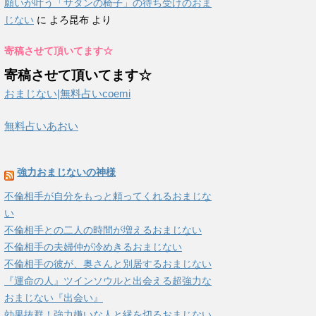
願いが叶う「サタンの椅子」の待ち受けのおま
じない
に
よろ昆布
より
寄稿させて頂いてます☆
寄稿させて頂いてます☆
おまじない|無料占いcoemi
無料占いあおい
強力おまじないの神様
不倫相手が自分をもっと頼ってくれるおまじな
い
不倫相手との二人の時間が増えるおまじない
不倫相手の夫婦仲が冷めきるおまじない
不倫相手の彼が、奥さんと別居するおまじない
『運命の人』ツインソウルと出会える超強力な
おまじない『出会い』
効果抜群！強力嫌いな人と縁を切るおまじない