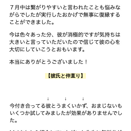
【彼氏と仲直り】
↓ ↓ ↓