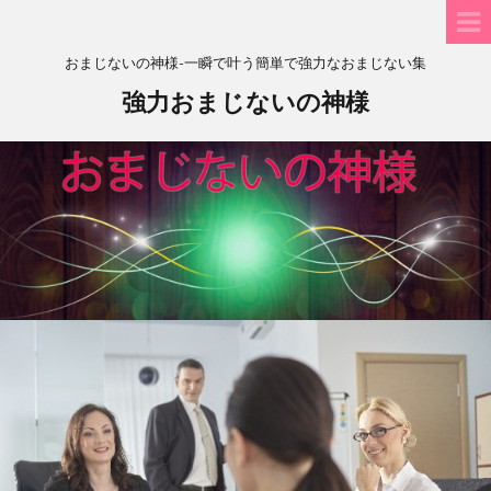
おまじないの神様-一瞬で叶う簡単で強力なおまじない集
強力おまじないの神様