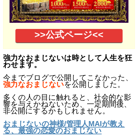
>>公式ページ<<
強力なおまじないは時として人生を狂
わせます。
今までブログで公開してこなかった、
強力なおまじない
を公開しました。
多くの人の目に触れると、社会的な影
響を与えかねないため、一定期間後、
非公開にするかもしれません。
おまじないの神様/管理人MAIが教え
る、最強の恋愛のおまじない