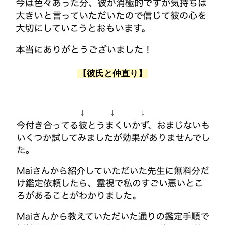
【彼氏と仲直り】
↓ ↓ ↓