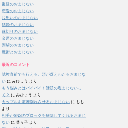
復縁のおまじない
恋愛のおまじない
片思いのおまじない
結婚のおまじない
縁切りのおまじない
金運のおまじない
願望のおまじない
魔術とおまじない
最近のコメント
試験直前でも行える、頭が冴えわたるおまじな
い
に
みひょう
より
もう悩みとはバイバイ！話題の塩まじないっ
て？
に
みひょう
より
カップルを喧嘩別れさせるおまじない
に
もも
より
相手がSNSのブロックを解除してくれるおまじ
ない
に
菜々子
より