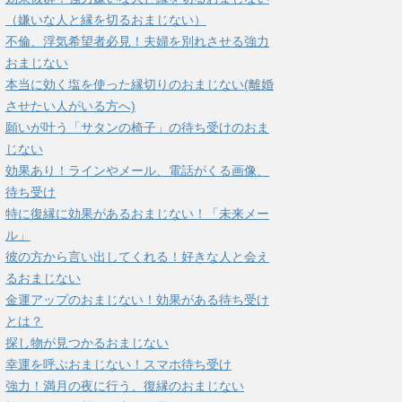
（嫌いな人と縁を切るおまじない）
不倫、浮気希望者必見！夫婦を別れさせる強力
おまじない
本当に効く塩を使った縁切りのおまじない(離婚
させたい人がいる方へ)
願いが叶う「サタンの椅子」の待ち受けのおま
じない
効果あり！ラインやメール、電話がくる画像、
待ち受け
特に復縁に効果があるおまじない！「未来メー
ル」
彼の方から言い出してくれる！好きな人と会え
るおまじない
金運アップのおまじない！効果がある待ち受け
とは？
探し物が見つかるおまじない
幸運を呼ぶおまじない！スマホ待ち受け
強力！満月の夜に行う、復縁のおまじない