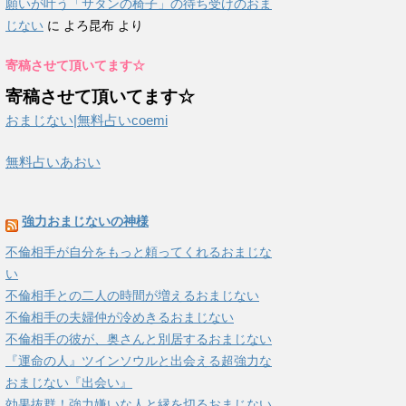
願いが叶う「サタンの椅子」の待ち受けのおま
じない
に
よろ昆布
より
寄稿させて頂いてます☆
寄稿させて頂いてます☆
おまじない|無料占いcoemi
無料占いあおい
強力おまじないの神様
不倫相手が自分をもっと頼ってくれるおまじな
い
不倫相手との二人の時間が増えるおまじない
不倫相手の夫婦仲が冷めきるおまじない
不倫相手の彼が、奥さんと別居するおまじない
『運命の人』ツインソウルと出会える超強力な
おまじない『出会い』
効果抜群！強力嫌いな人と縁を切るおまじない