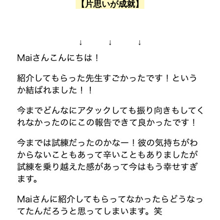
【片思いが成就】
↓ ↓ ↓