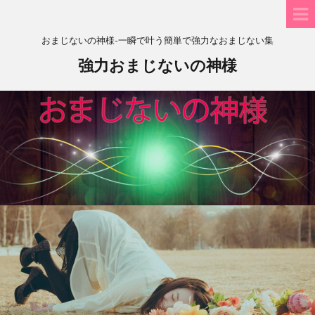
おまじないの神様-一瞬で叶う簡単で強力なおまじない集
強力おまじないの神様