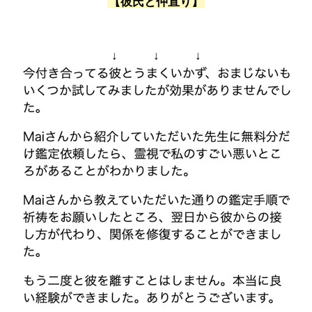
【彼氏と仲直り】
↓ ↓ ↓