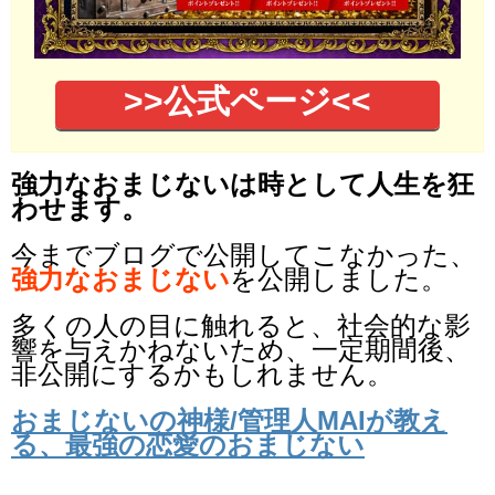
>>公式ページ<<
強力なおまじないは時として人生を狂
わせます。
今までブログで公開してこなかった、
強力なおまじない
を公開しました。
多くの人の目に触れると、社会的な影
響を与えかねないため、一定期間後、
非公開にするかもしれません。
おまじないの神様/管理人MAIが教え
る、最強の恋愛のおまじない