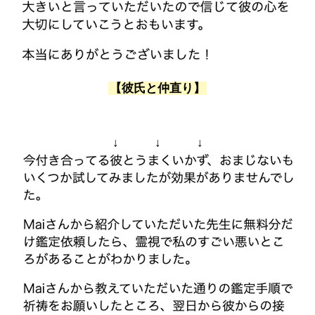
【彼氏と仲直り】
↓ ↓ ↓