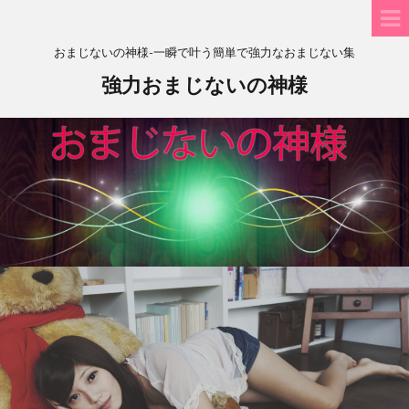
おまじないの神様-一瞬で叶う簡単で強力なおまじない集
強力おまじないの神様