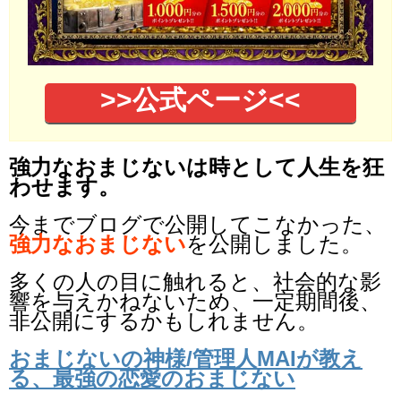
>>公式ページ<<
強力なおまじないは時として人生を狂
わせます。
今までブログで公開してこなかった、
強力なおまじない
を公開しました。
多くの人の目に触れると、社会的な影
響を与えかねないため、一定期間後、
非公開にするかもしれません。
おまじないの神様/管理人MAIが教え
る、最強の恋愛のおまじない