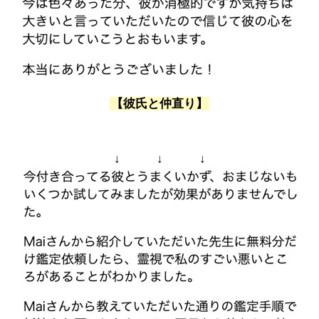
【彼氏と仲直り】
↓ ↓ ↓