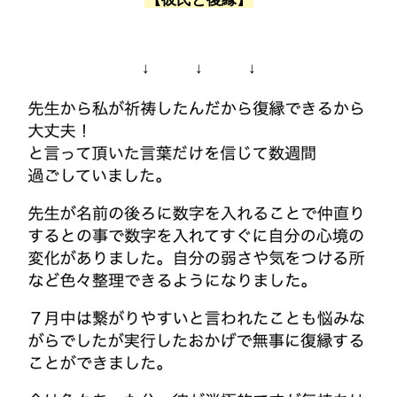
↓ ↓ ↓