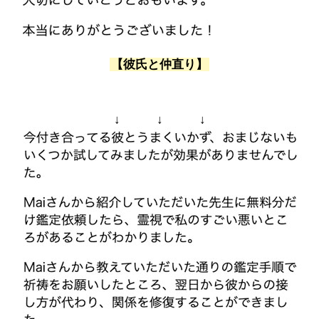
【彼氏と仲直り】
↓ ↓ ↓