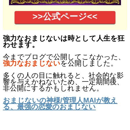
>>公式ページ<<
強力なおまじないは時として人生を狂
わせます。
今までブログで公開してこなかった、
強力なおまじない
を公開しました。
多くの人の目に触れると、社会的な影
響を与えかねないため、一定期間後、
非公開にするかもしれません。
おまじないの神様/管理人MAIが教え
る、最強の恋愛のおまじない