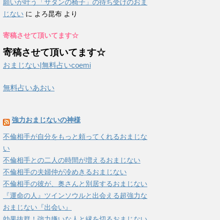
願いが叶う「サタンの椅子」の待ち受けのおま
じない
に
よろ昆布
より
寄稿させて頂いてます☆
寄稿させて頂いてます☆
おまじない|無料占いcoemi
無料占いあおい
強力おまじないの神様
不倫相手が自分をもっと頼ってくれるおまじな
い
不倫相手との二人の時間が増えるおまじない
不倫相手の夫婦仲が冷めきるおまじない
不倫相手の彼が、奥さんと別居するおまじない
『運命の人』ツインソウルと出会える超強力な
おまじない『出会い』
効果抜群！強力嫌いな人と縁を切るおまじない