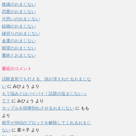
復縁のおまじない
恋愛のおまじない
片思いのおまじない
結婚のおまじない
縁切りのおまじない
金運のおまじない
願望のおまじない
魔術とおまじない
最近のコメント
試験直前でも行える、頭が冴えわたるおまじな
い
に
みひょう
より
もう悩みとはバイバイ！話題の塩まじないっ
て？
に
みひょう
より
カップルを喧嘩別れさせるおまじない
に
もも
より
相手がSNSのブロックを解除してくれるおまじ
ない
に
菜々子
より