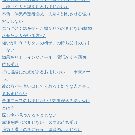
（嫌いな人と縁を切るおまじない）
不倫、浮気希望者必見！夫婦を別れさせる強力
おまじない
本当に効く塩を使った縁切りのおまじない(離婚
させたい人がいる方へ)
願いが叶う「サタンの椅子」の待ち受けのおま
じない
効果あり！ラインやメール、電話がくる画像、
待ち受け
特に復縁に効果があるおまじない！「未来メー
ル」
彼の方から言い出してくれる！好きな人と会え
るおまじない
金運アップのおまじない！効果がある待ち受け
とは？
探し物が見つかるおまじない
幸運を呼ぶおまじない！スマホ待ち受け
強力！満月の夜に行う、復縁のおまじない