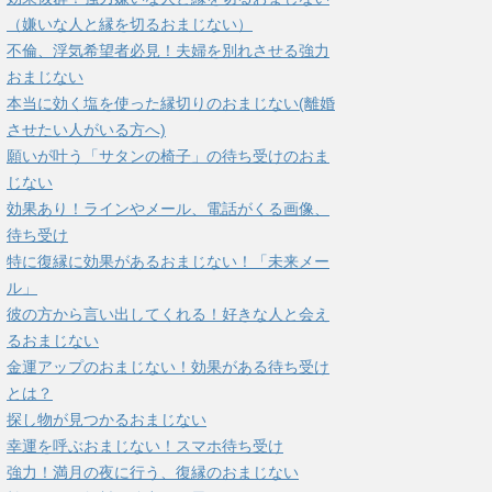
（嫌いな人と縁を切るおまじない）
不倫、浮気希望者必見！夫婦を別れさせる強力
おまじない
本当に効く塩を使った縁切りのおまじない(離婚
させたい人がいる方へ)
願いが叶う「サタンの椅子」の待ち受けのおま
じない
効果あり！ラインやメール、電話がくる画像、
待ち受け
特に復縁に効果があるおまじない！「未来メー
ル」
彼の方から言い出してくれる！好きな人と会え
るおまじない
金運アップのおまじない！効果がある待ち受け
とは？
探し物が見つかるおまじない
幸運を呼ぶおまじない！スマホ待ち受け
強力！満月の夜に行う、復縁のおまじない