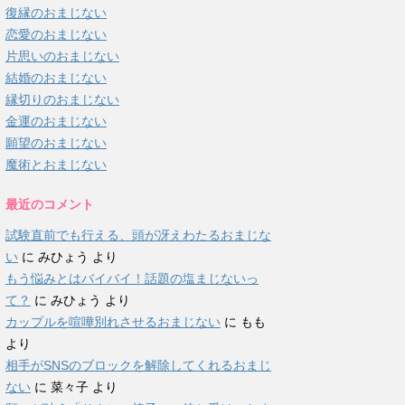
復縁のおまじない
恋愛のおまじない
片思いのおまじない
結婚のおまじない
縁切りのおまじない
金運のおまじない
願望のおまじない
魔術とおまじない
最近のコメント
試験直前でも行える、頭が冴えわたるおまじな
い
に
みひょう
より
もう悩みとはバイバイ！話題の塩まじないっ
て？
に
みひょう
より
カップルを喧嘩別れさせるおまじない
に
もも
より
相手がSNSのブロックを解除してくれるおまじ
ない
に
菜々子
より