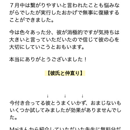
【彼氏と仲直り】
↓ ↓ ↓