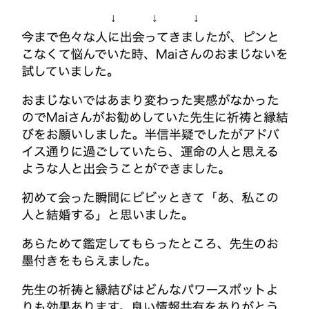
↓ ↓ ↓