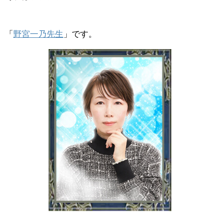
「
野宮一乃先生
」です。